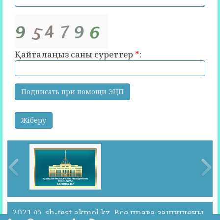
Қайталаңыз саны суреттер
*
:
2021 © sh-test.akmol.kz. Все права защищены