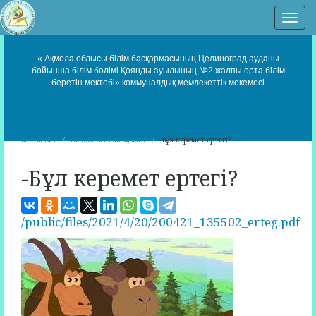
Нав
« Ақмола облысы білім басқармасының Целиноград ауданы
бойынша білім бөлімі Қоянды ауылының №2 жалпы орта білім
беретін мектебі» коммуналдық мемлекеттік мекемесі
Басты бет
Психологиялық қызмет
-Бұл керемет ертегі?
-Бұл керемет ертегі?
/public/files/2021/4/20/200421_135502_erteg.pdf