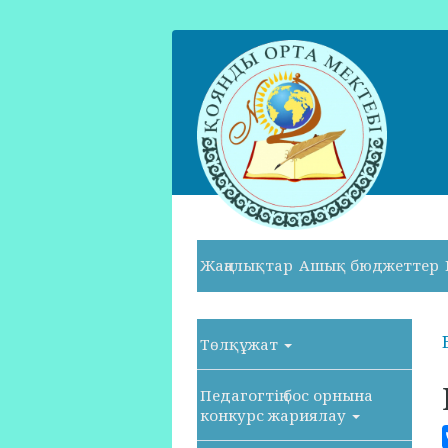
Жаңалықтар
Ашық бюджеттер
Төлқұжат
Педагогтің бос орнына
конкурс жариялау