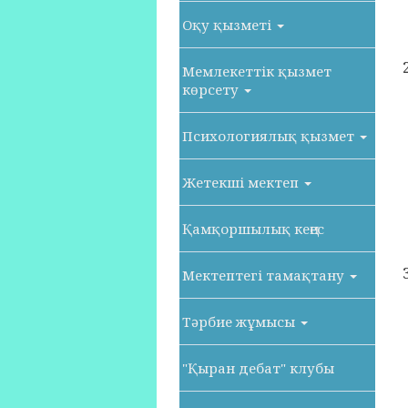
Оқу қызметі
Мемлекеттік қызмет
көрсету
Психологиялық қызмет
Жетекші мектеп
Қамқоршылық кеңес
Мектептегі тамақтану
Тәрбие жұмысы
"Қыран дебат" клубы