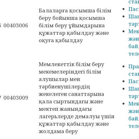
ста
Пас
Балаларға қосымша білім
Ша
беру бойынша қосымша
тәр
6
00403006
білім беру ұйымдарына
Мек
құжаттар қабылдау және
жән
оқуға қабылдау
бай
тел
Мемлекеттік білім беру
Пра
мекемелеріндегі білім
ста
алушылар мен
Пас
тәрбиенушілердің
Ша
жекелеген санаттарына
тәр
7
00403009
қала сыртындағы және
Мек
мектеп жанындағы
жән
лагерьлерде демалуы үшін
бай
құжаттар қабылдау және
тел
жолдама беру