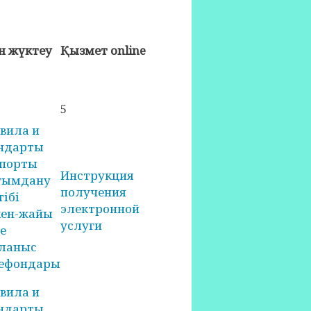
н жүктеу
Қызмет online
5
вила и
ндарты
порты
Инструкция
ғымдану
получения
тібі
электронной
ен-жайы
услуги
е
ланыс
ефондары
вила и
ндарты