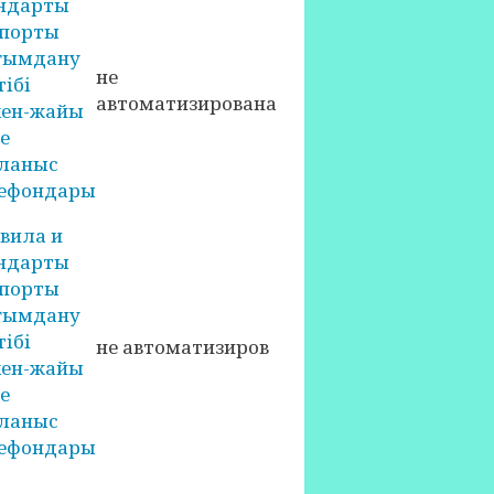
ндарты
порты
ғымдану
не
тібі
автоматизирована
ен-жайы
е
ланыс
ефондары
вила и
ндарты
порты
ғымдану
тібі
не автоматизиров
ен-жайы
е
ланыс
ефондары