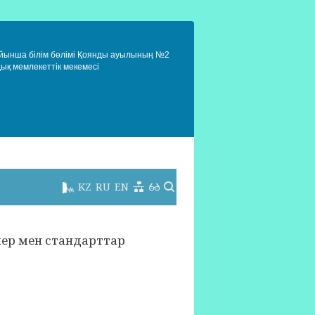
ойынша білім бөлімі Қоянды ауылының №2
дық мемлекеттік мекемесі
KZ
RU
EN
ер мен стандарттар