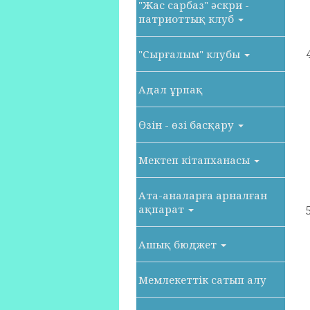
"Жас сарбаз" әскри -
патриоттық клуб
"Сырғалым" клубы
Адал ұрпақ
Өзін - өзі басқару
Мектеп кітапханасы
Ата-аналарға арналған
ақпарат
Ашық бюджет
Мемлекеттік сатып алу