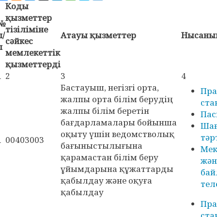
Коды
қызметтер
№
тізіліміне
п/
Атауы қызметтер
Нысаны
сәйкес
п
мемлекеттік
қызметтерді
1
2
3
4
Бастауыш, негізгі орта,
Пра
жалпы орта білім берудің
ста
жалпы білім беретін
Пас
бағдарламалары бойынша
Ша
оқыту үшін ведомстволық
тәр
1
00403003
бағыныстылығына
Мек
қарамастан білім беру
жән
ұйымдарына құжаттарды
бай
қабылдау және оқуға
тел
қабылдау
Пра
ста