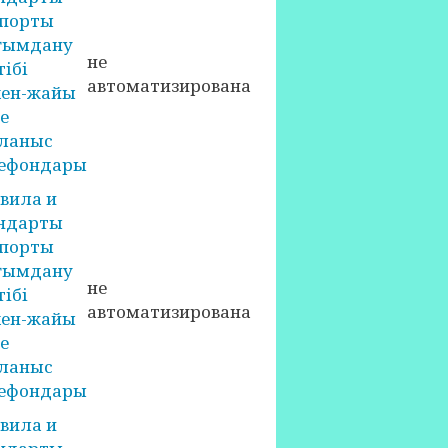
порты
ғымдану
не
тібі
автоматизирована
ен-жайы
е
ланыс
ефондары
вила и
ндарты
порты
ғымдану
не
тібі
автоматизирована
ен-жайы
е
ланыс
ефондары
вила и