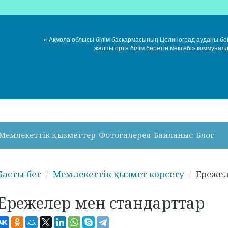
« Ақмола облысы білім басқармасының Целиноград ауданы б
жалпы орта білім беретін мектебі» коммунал
Мемлекеттік қызметтер
Фотогалерея
Байланыс
Блог
Басты бет
Мемлекеттік қызмет көрсету
Ережел
Ережелер мен стандарттар