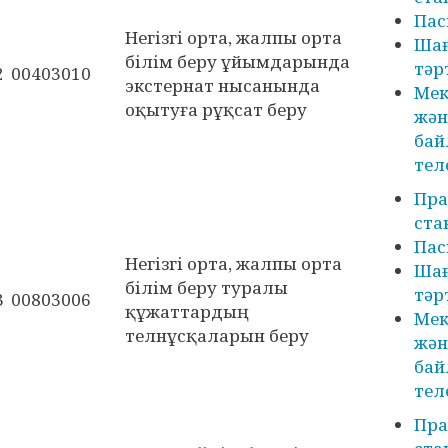
Пас
Негізгі орта, жалпы орта
Ша
білім беру ұйымдарында
тәр
2
00403010
экстернат нысанында
Мек
оқытуға рұқсат беру
жән
бай
тел
Пра
ста
Пас
Негізгі орта, жалпы орта
Ша
білім беру туралы
тәр
3
00803006
құжаттардың
Мек
телнұсқаларын беру
жән
бай
тел
Пра