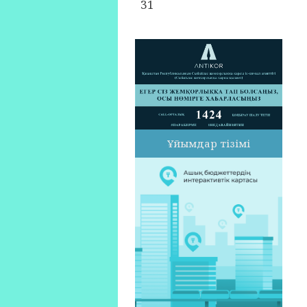
31
Ұйымдар тізімі