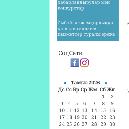
Хабарландырулар мен
конкурстар
Сыбайлас жемқорлыққа
қарсы комплаенс-
қызметтер туралы ереже
СоцСети
«
Тамыз 2026
»
Дс
Cc
Бр
Ср
Жм
Сб
Жк
1
2
3
4
5
6
7
8
9
10
11
12
13
14
15
16
17
18
19
20
21
22
23
24
25
26
27
28
29
30