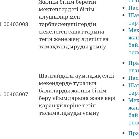
ста
Жалпы білім беретін
Пас
мектептердегі білім
Ша
алушылар мен
тәр
4
00403008
тәрбиеленушілердің
Мек
жекелеген санаттарына
жән
тегін және жеңілдетілген
бай
тамақтандыруды ұсыну
тел
Пра
ста
Шалғайдағы ауылдық елді
Пас
мекендерде тұратын
Ша
балаларды жалпы білім
тәр
5
00403007
беру ұйымдарына және кері
Мек
қарай үйлеріне тегін
жән
тасымалдауды ұсыну
бай
тел
Пра