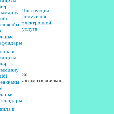
ндарты
порты
Инструкция
ғымдану
получения
тібі
электронной
ен-жайы
услуги
е
ланыс
ефондары
вила и
ндарты
порты
ғымдану
не
тібі
автоматизирована
ен-жайы
е
ланыс
ефондары
вила и