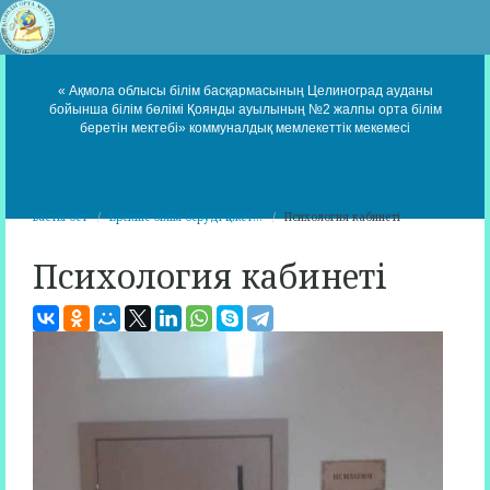
« Ақмола облысы білім басқармасының Целиноград ауданы
бойынша білім бөлімі Қоянды ауылының №2 жалпы орта білім
беретін мектебі» коммуналдық мемлекеттік мекемесі
Басты бет
Ерекше білім беруді қажет...
Психология кабинеті
Психология кабинеті