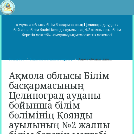
« Ақмола облысы білім басқармасының Целиноград ауданы
бойынша білім бөлімі Қоянды ауылының №2 жалпы орта білім
беретін мектебі» коммуналдық мемлекеттік мекемесі
Басты бет
Мемлекеттік қызмет көрсету
Ақмола облысы Білім...
Ақмола облысы Білім
басқармасының
Целиноград ауданы
бойынша білім
бөлімінің Қоянды
ауылының №2 жалпы