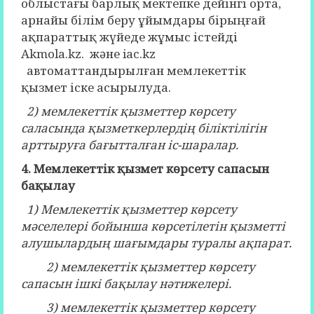
облыстағы барлық мектепке дейінгі орта,
арнайы білім беру ұйымдары бірыңғай
ақпараттық жүйеде жұмыс істейді
Аkmola.kz. және iac.kz
автоматтандырылған мемлекеттік
қызмет іске асырылуда.
2) мемлекеттік қызметтер көрсету
саласында қызметкерлердің біліктілігін
арттыруға бағытталған іс-шаралар.
4.
Мемлекеттік қызмет көрсету сапасын
бақылау
1) Мемлекеттік қызметтер көрсету
мәселелері бойынша көрсетілетін қызметті
алушылардың шағымдары туралы ақпарат.
2) мемлекеттік қызметтер көрсету
сапасын ішкі бақылау нәтижелері.
3) мемлекеттік қызметтер көрсету