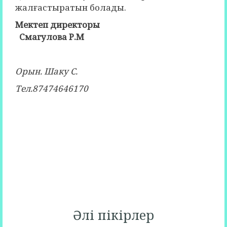
жалғастыратын болады.
Мектеп директоры
Смагулова Р.М
Орын.
Шаку С.
Тел.87474646170
Әлі пікірлер