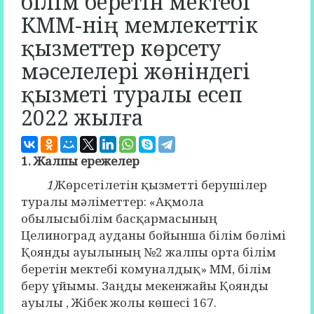
білім беретін мектебі
КММ-нің мемлекеттік
қызметтер көрсету
мәселелері жөніндегі
қызметі туралы есеп
2022 жылға
1. Жалпы ережелер
1)
Көрсетілетін қызметті берушілер
туралы мәліметтер: «Ақмола
обылысыбілім басқармасының
Целиноград ауданы бойынша білім бөлімі
Қоянды ауылының №2 жалпы орта білім
беретін мектебі комуналдық» ММ, білім
беру ұйымы. Заңды мекенжайы Қоянды
ауылы , Жібек жолы көшесі 167.