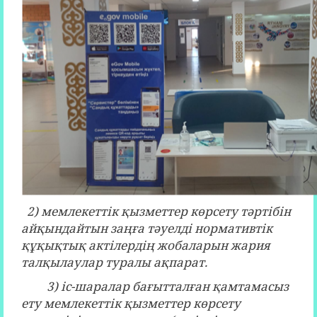
2)
мемлекеттік қызметтер көрсету тәртібін
айқындайтын заңға тәуелді нормативтік
құқықтық актілердің жобаларын жария
талқылаулар туралы ақпарат.
3) іс-шаралар бағытталған қамтамасыз
ету мемлекеттік қызметтер көрсету