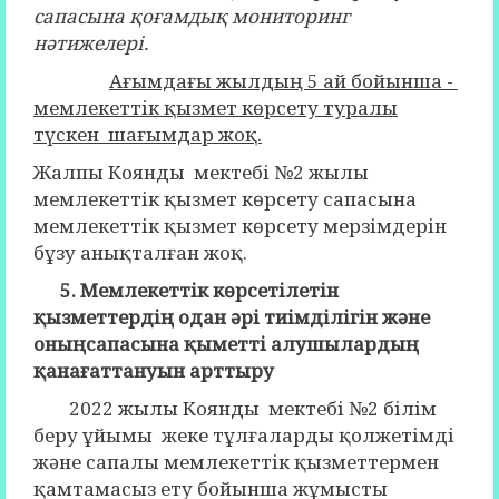
сапасына қоғамдық мониторинг
нәтижелері.
Ағымдағы жылдың 5 ай бойынша -
мемлекеттік қызмет көрсету туралы
түскен шағымдар жоқ.
Жалпы Коянды мектебі №2 жылы
мемлекеттік қызмет көрсету сапасына
мемлекеттік қызмет көрсету мерзімдерін
бұзу анықталған жоқ.
5. Мемлекеттік көрсетілетін
қызметтердің одан әрі тиімділігін және
оныңсапасына қыметті алушылардың
қанағаттануын арттыру
2022 жылы Коянды мектебі №2 білім
беру ұйымы жеке тұлғаларды қолжетімді
және сапалы мемлекеттік қызметтермен
қамтамасыз ету бойынша жұмысты