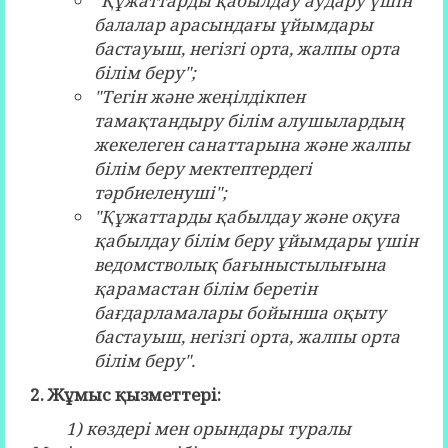
"Құжаттарды қабылдау аудару үшін
балалар арасындағы ұйымдары
бастауыш, негізгі орта, жалпы орта
білім беру";
"Тегін және жеңілдікпен
тамақтандыру білім алушылардың
жекелеген санаттарына және жалпы
білім беру мектептердегі
тәрбиеленуші";
"Құжаттарды қабылдау және оқуға
қабылдау білім беру ұйымдары үшін
ведомстволық бағыныстылығына
қарамастан білім беретін
бағдарламалары бойынша оқыту
бастауыш, негізгі орта, жалпы орта
білім беру".
2. Жұмыс қызметтері:
1) көздері мен орындары туралы