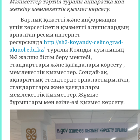
Мәліметтер тәртібі туралы ақпаратқа қол
жеткізу мемлекеттік қызмет көрсету.
Барлық қажетті және информация
үшін көрсетілетін қызметті алушылардың
арналған ресми интернет-
ресурсында
http://sh2-koyandy-celinograd-
akmol.edu.kz/
туралы Қоянды ауылының
№2 жалпы білім беру мектебі,
стандарттары және қағидалары көрсету ,
мемлекеттік қызметтер. Сондай-ақ,
ақпараттық стендтерде орналастырылған,
стандарттары және қағидалары
мемлекеттік қызметтер. Жұмыс
бұрыштары мен өзіне-өзі қызмет көрсету.