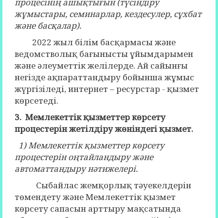
процесінің ашықтығын (түсіндіру
жұмыстары, семинарлар, кездесулер, сұхбат
және басқалар).
2022 жыл білім басқармасы және
ведомстволық бағынысты ұйымдарымен
және әлеуметтік желілерде. Ай сайынғы
негізде ақпараттандыру бойынша жұмыс
жүргізіледі, интернет – ресурстар - қызмет
көрсетеді.
3. Мемлекеттік қызметтер көрсету
процестерін жетілдіру жөніндегі қызмет.
1) Мемлекеттік қызметтер көрсету
процестерін оңтайландыру және
автоматтандыру нәтижелері.
Сыбайлас жемқорлық тәуекелдерін
төмендету және Мемлекеттік қызмет
көрсету сапасын арттыру мақсатында