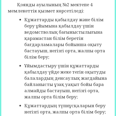
Қоянды ауылының №2 мектепе 4
мемлекеттік қызмет көрсетіледі:
Құжаттарды қабылдау және білім
беру ұйымына қабылдау үшін
ведомстволық бағыныстылығына
қарамастан білім беретін
бағдарламалары бойынша оқыту
бастауыш, негізгі орта, жалпы орта
білім беру;
Ұйымдастыру үшін құжаттарды
қабылдау үйде жеке тегін оқытуды
балалардың денсаулық жағдайына
байланысты ұзақ уақыт бойы бара
алмайды бастауыш, негізгі орта,
жалпы орта білім беру;
Құжаттардың түпнұсқаларын беру
негізгі орта, жалпы орта білім беру;