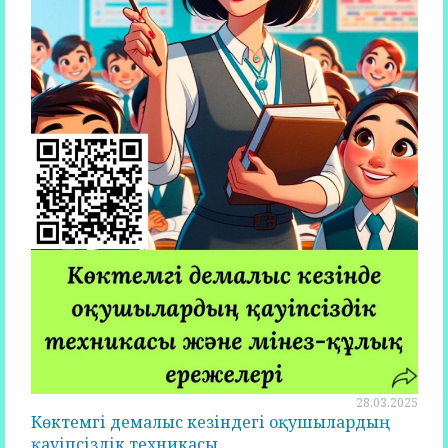
28.03.2025
Көктемгі демалыс кезіндегі оқушылардың
қауіпсіздік техникасы