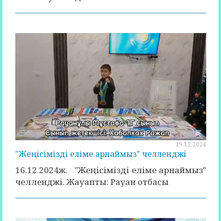
19.12.2024
"Жеңісімізді еліме арнаймыз" челленджі
16.12.2024ж. "Жеңісімізді еліме арнаймыз"
челленджі. Жауапты: Рауан отбасы