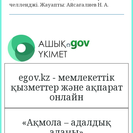
челленджі. Жауапты: Айсағалиев Н. А.
egov.kz - мемлекеттік
қызметтер және ақпарат
онлайн
«Ақмола – адалдық
алаңы»