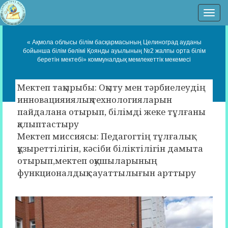
Нав
« Ақмола облысы білім басқармасының Целиноград ауданы
бойынша білім бөлімі Қоянды ауылының №2 жалпы орта білім
беретін мектебі» коммуналдық мемлекеттік мекемесі
Мектеп тақырыбы: Оқыту мен тәрбиелеудің
инновацияиялық технологияларын
пайдалана отырып, білімді жеке тұлғаны
қалыптастыру
Мектеп миссиясы: Педагогтің тұлғалық
құзыреттілігін, кәсіби біліктілігін дамыта
отырып,мектеп оқушыларының
функционалдық сауаттылығын арттыру