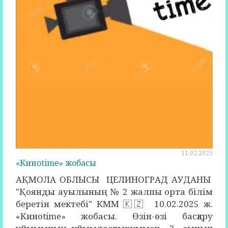
11.02.2025
«Киноtime» жобасы
АҚМОЛА ОБЛЫСЫ ЦЕЛИНОГРАД АУДАНЫ
"Қоянды ауылының № 2 жалпы орта білім
беретін мектебі" КММ 🇰🇿 10.02.2025 ж.
«Киноtime» жобасы. Өзін-өзі басқару