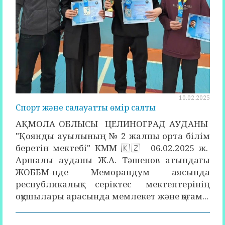
10.02.2025
Спорт және салауатты өмір салты
АҚМОЛА ОБЛЫСЫ ЦЕЛИНОГРАД АУДАНЫ
"Қоянды ауылының № 2 жалпы орта білім
беретін мектебі" КММ 🇰🇿 06.02.2025 ж.
Аршалы ауданы Ж.А. Тәшенов атындағы
ЖОББМ-нде Меморандум аясында
республикалық серіктес мектептерінің
оқушылары арасында мемлекет және қоғам...