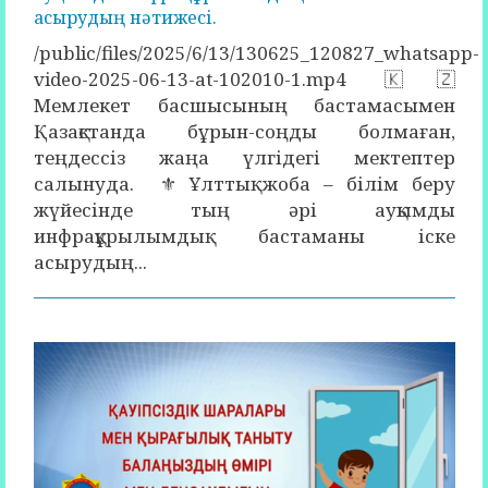
асырудың нәтижесі.
/public/files/2025/6/13/130625_120827_whatsapp-
video-2025-06-13-at-102010-1.mp4 🇰🇿
Мемлекет басшысының бастамасымен
Қазақстанда бұрын-соңды болмаған,
теңдессіз жаңа үлгідегі мектептер
салынуда. ⚜️ Ұлттық жоба – білім беру
жүйесінде тың әрі ауқымды
инфрақұрылымдық бастаманы іске
асырудың...