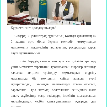
Құрметті сайт қолданушылары!
Сіздерді «Целиноград ауданының Қоянды ауылының №
2 жалпы орта білім беретін мектебі» коммуналдық
мемлекеттік мекемесінің ақпараттық ресурсында қарсы
алуға қуаныштымыз.
Білім берудің сапасы мен қол жетімділігін арттыру
үшін мемлекет тарапынан қабылданған шаралар жөнінде
халыққа кеңінен түсіндіру жұмыстарын жүргізу
мақсатында біз мектептің сайты арқылы түрлі
ақпараттарды, қызықты мәліметтерді ұсына отырып,
барлығына қол жетімді болатынына сенімдіміз және
оқыту жүйесінде жаңа тәсілдерді іздейтін шығармашыл
мұғалімдердің кәсіби қызығушылығын тудырады деп