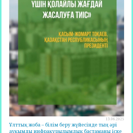
13.06.2025
Ұлттық жоба – білім беру жүйесінде тың әрі
ауқымды инфрақұрылымдық бастаманы іске