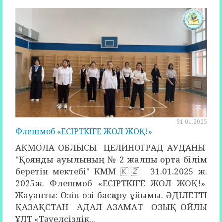
31.01.2025
Флешмоб «ЕСІРТКІГЕ ЖОЛ ЖОҚ!»
АҚМОЛА ОБЛЫСЫ ЦЕЛИНОГРАД АУДАНЫ
"Қоянды ауылының № 2 жалпы орта білім
беретін мектебі" КММ 🇰🇿 31.01.2025 ж.
2025ж. Флешмоб «ЕСІРТКІГЕ ЖОЛ ЖОҚ!»
Жауапты: Өзін-өзі басқару ұйымы. ӘДІЛЕТТІ
ҚАЗАҚСТАН АДАЛ АЗАМАТ ОЗЫҚ ОЙЛЫ
ҰЛТ «Тәуелсіздік...