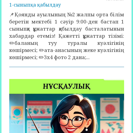
1-сыныпқа қабылдау
📌Қоянды ауылының №2 жалпы орта білім
беретін мектебі 1 сәуір 9:00-ден бастап 1
сыныпқа құжаттар қабылдау басталатынын
хабардар етеміз! Қажетті құжаттар тізімі:
✏️баланың туу туралы куәлігінің
көшірмесі; ✏️ата-анасының жеке куәлігінің
көшірмесі; ✏️3х4 фото 2 дана;...