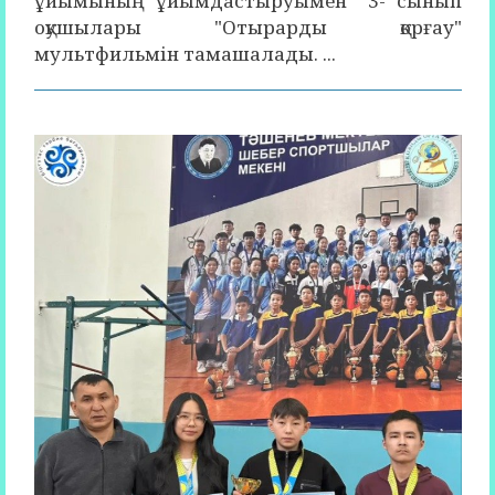
ұйымының ұйымдастыруымен 3- сынып
оқушылары "Отырарды қорғау"
мультфильмін тамашалады. ...