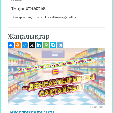
сенеміз.
Телефон: 87013677168
Электрондық пошта:
koyandi2mektep@mail.kz
Жаңалықтар
12.01.2026
Денсаулығыңды сақта