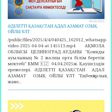
04.04.2025
ӘДІЛЕТТІ ҚАЗАҚСТАН АДАЛ АЗАМАТ ОЗЫҚ
ОЙЛЫ ҰЛТ
/public/files/2025/4/4/040425_162012_whatsapp-
video-2025-04-04-at-145513.mp4 АҚМОЛА
ОБЛЫСЫ ЦЕЛИНОГРАД АУДАНЫ "Қоянды
ауылының № 2 жалпы орта білім беретін
мектебі" КММ 🇰🇿 04.04.2025ж. Қауіпсіздік
ережелері. ӘДІЛЕТТІ ҚАЗАҚСТАН АДАЛ
АЗАМАТ ОЗЫҚ ОЙЛЫ ҰЛТ "Еңбекқорлық
және...