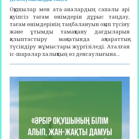
Оқушылар мен ата-аналардың сапалы әрі
қауіпсіз тағам өнімдерін дұрыс таңдау,
тағам өнімдерінің таңбалануын оқып түсіну
және ұтымды тамақтану дағдыларын
қалыптастыру мақсатында ақпараттық-
түсіндіру жұмыстары жүргізіледі. Аталған
іс-шаралар халықтың өз денсаулығына...