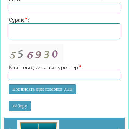
Сұрақ
*
:
Қайталаңыз саны суреттер
*
: