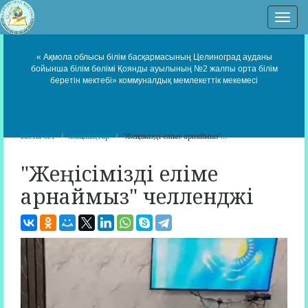
Нав
« Ақмола облысы білім басқармасының Целиноград ауданы
бойынша білім бөлімі Қоянды ауылының №2 жалпы орта білім
беретін мектебі» коммуналдық мемлекеттік мекемесі
Басты бет
Жаңалықтар
"Жеңісімізді еліме арнаймыз"...
"Жеңісімізді еліме
арнаймыз" челленджі