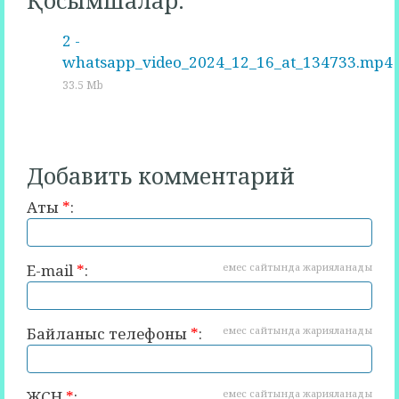
Қосымшалар:
2 -
whatsapp_video_2024_12_16_at_134733.mp4
33.5 Mb
Добавить комментарий
Аты
*
:
E-mail
*
:
емес сайтында жарияланады
Байланыс телефоны
*
:
емес сайтында жарияланады
ЖСН
*
:
емес сайтында жарияланады