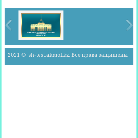
2021 © sh-test.akmol.kz. Все права защищены