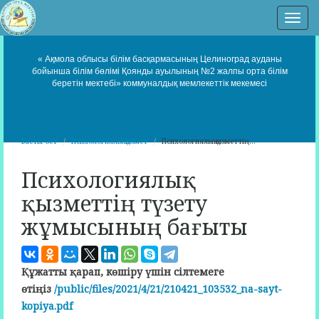
Нав
« Ақмола облысы білім басқармасының Целиноград ауданы
бойынша білім бөлімі Қоянды ауылының №2 жалпы орта білім
беретін мектебі» коммуналдық мемлекеттік мекемесі
Басты бет
Психологиялық қызмет
Психологиялық қызметтің...
Психологиялық
қызметтің түзету
жұмысының бағыты
Құжатты қарап, көшіру үшін сілтемеге
өтіңіз
/public/files/2021/4/21/210421_103532_na-sayt-
kopiya.pdf