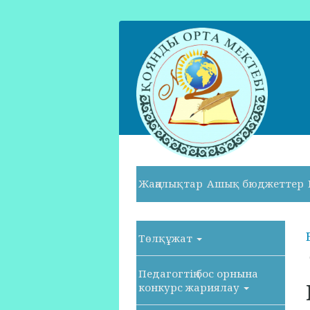
Жаңалықтар
Ашық бюджеттер
Төлқұжат
Педагогтің бос орнына
конкурс жариялау