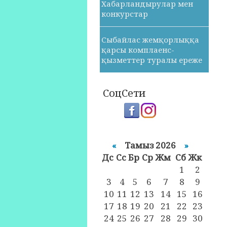
Хабарландырулар мен
конкурстар
Сыбайлас жемқорлыққа
қарсы комплаенс-
қызметтер туралы ереже
СоцСети
«
Тамыз 2026
»
Дс
Cc
Бр
Ср
Жм
Сб
Жк
1
2
3
4
5
6
7
8
9
10
11
12
13
14
15
16
17
18
19
20
21
22
23
24
25
26
27
28
29
30