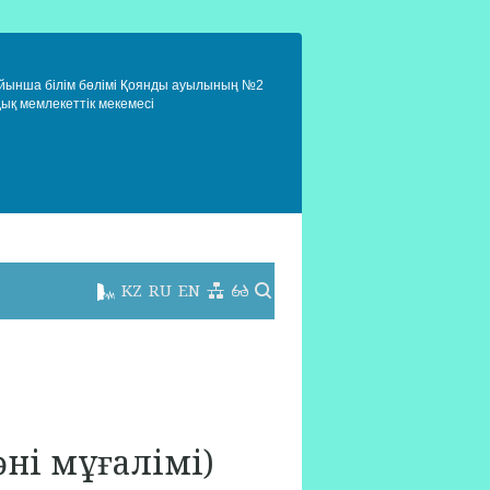
ойынша білім бөлімі Қоянды ауылының №2
дық мемлекеттік мекемесі
KZ
RU
EN
әні мұғалімі)