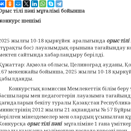
Орыс тілі пәні мұғалімі бойынша
конкурс шешімі
2025 жылғы 10-18 қыркүйек аралығында
орыс тілі
(тұрақты бос) лауазымдық орынына тағайындау к
мектеп сайтында хабарландыру берілді.
Құжаттар: Ақмола облысы, Целиноград ауданы, Қ
167 мекенжайы бойынша, 2025 жылғы 10-18 қырк
қабылданды.
Конкурстық комиссия Мемлекеттік білім беру 
басшылары мен педагогтерін лауазымға тағайынд
қағидаларын бекіту туралы Қазақстан Республика
министрінің 2012 жылғы 21 ақпандағы № 57 Бұйры
берілген мінездемелер мен олардың ұсынылған қ
Конкурсқа
орыс тілі пәні
мұғаліміне 1 ғана үміткер
туралы қысқаша мәліметтер кестеде көрсетілген.