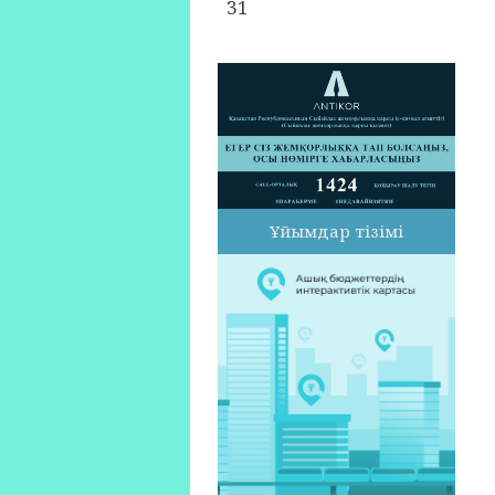
31
Ұйымдар тізімі