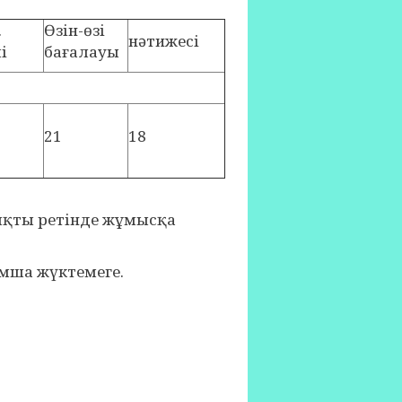
.
Өзін-өзі
нәтижесі
і
бағалауы
21
18
қты ретінде жұмысқа
мша жүктемеге.