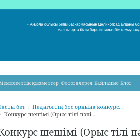
« Ақмола облысы білім басқармасының Целиноград ауданы б
жалпы орта білім беретін мектебі» коммунал
Мемлекеттік қызметтер
Фотогалерея
Байланыс
Блог
Басты бет
Педагогтің бос орнына конкурс...
Конкурс шешімі (Орыс тілі пәні...
Конкурс шешімі (Орыс тілі п