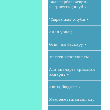
"Жас сарбаз" әскри -
патриоттық клуб
"Сырғалым" клубы
Адал ұрпақ
Өзін - өзі басқару
Мектеп кітапханасы
Ата-аналарға арналған
ақпарат
Ашық бюджет
Мемлекеттік сатып алу