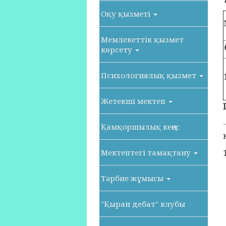
Оқу қызметі
Мемлекеттік қызмет
көрсету
Психологиялық қызмет
Жетекші мектеп
Қамқоршылық кеңес
Мектептегі тамақтану
Тәрбие жұмысы
"Қыран дебат" клубы