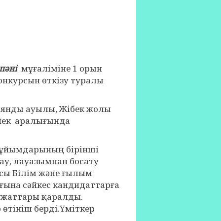
 пәні
мұғаліміне 1 орын
онкурсын өткізу туралы
оянды ауылы, Жібек жолы
үйек аралығында
ұйымдарының бірінші
ау, лауазымнан босату
сы Білім және ғылым
ғына сәйкес кандидаттарға
ұжаттары қаралды.
 өтініш берді.Үміткер