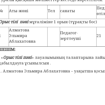
Пед
№
Аты-жөні
Тел
санаты
өтіл
Орыс тілі пәні
мұғаліміне 1 орын (тұрақты бос)
Алматова
Педагог-
1
Эльмира
21
зерттеуші
Аблахатовна
ШЕШІМ:
- «
Орыс тілі пәні
» лауазымының талаптарына лайы
қабылдауға ұсынылсын .
1. Алматова Эльмира Аблахатовна – уақытша қосы