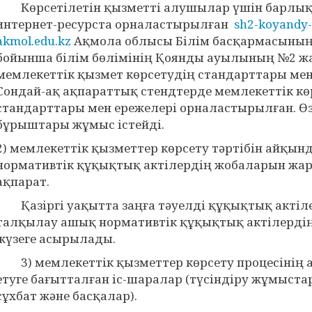
Көрсетілетін қызметті алушылар үшін барлық 
интернет-ресурста орналастырылған
sh2-koyandy-
akmol.edu.kz
Ақмола облысы Білім басқармасының
бойынша білім бөлімінің Қоянды ауылының №2 жал
мемлекеттік қызмет көрсетудің стандарттары ме
Сондай-ақ ақпараттық стендтерде мемлекеттік кө
стандарттары мен ережелері орналастырылған. Өзі
бұрыштары жұмыс істейді.
2) мемлекеттік қызметтер көрсету тәртібін айқын
нормативтік құқықтық актілердің жобаларын жа
ақпарат.
Қазіргі уақытта заңға тәуелді құқықтық актіл
талқылау ашық нормативтік құқықтық актілерді
жүзеге асырылады.
3) мемлекеттік қызметтер көрсету процесінің
етуге бағытталған іс-шаралар (түсіндіру жұмыста
сұхбат және басқалар).