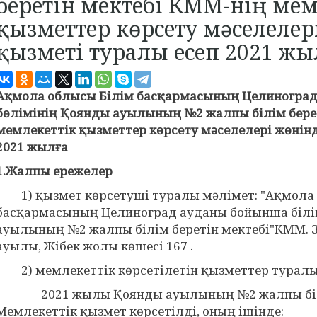
беретін мектебі КММ-нің мем
қызметтер көрсету мәселелер
қызметі туралы есеп 2021 жы
Ақмола облысы Білім басқармасының Целиноград
бөлімінің Қоянды ауылының №2 жалпы білім бере
мемлекеттік қызметтер көрсету мәселелері жөнінд
2021 жылға
1.Жалпы ережелер
1) қызмет көрсетуші туралы мәлімет: "Ақмола 
басқармасының Целиноград ауданы бойынша білі
ауылының №2 жалпы білім беретін мектебі"КММ.
ауылы, Жібек жолы көшесі 167 .
2) мемлекеттік көрсетілетін қызметтер туралы
2021 жылы Қоянды ауылының №2 жалпы білім 
Мемлекеттік қызмет көрсетілді, оның ішінде: