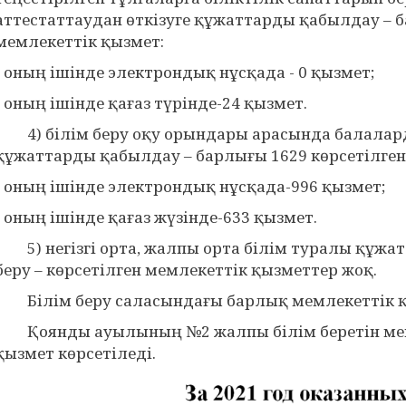
аттестаттаудан өткізуге құжаттарды қабылдау – б
мемлекеттік қызмет:
- оның ішінде электрондық нұсқада - 0 қызмет;
- оның ішінде қағаз түрінде-24 қызмет.
4) білім беру оқу орындары арасында балалар
құжаттарды қабылдау – барлығы 1629 көрсетілген
- оның ішінде электрондық нұсқада-996 қызмет;
- оның ішінде қағаз жүзінде-633 қызмет.
5) негізгі орта, жалпы орта білім туралы құж
беру – көрсетілген мемлекеттік қызметтер жоқ.
Білім беру саласындағы барлық мемлекеттік қыз
Қоянды ауылының №2 жалпы білім беретін мект
қызмет көрсетіледі.