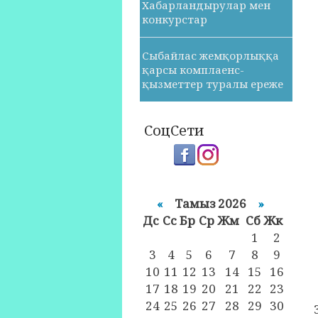
Хабарландырулар мен
конкурстар
Сыбайлас жемқорлыққа
қарсы комплаенс-
қызметтер туралы ереже
СоцСети
«
Тамыз 2026
»
Дс
Cc
Бр
Ср
Жм
Сб
Жк
1
2
3
4
5
6
7
8
9
10
11
12
13
14
15
16
17
18
19
20
21
22
23
24
25
26
27
28
29
30