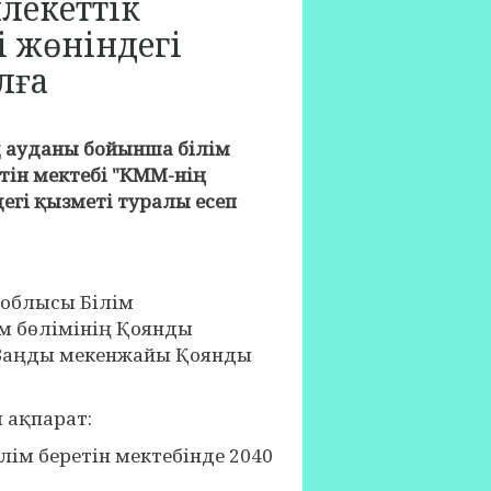
лекеттік
і жөніндегі
лға
 ауданы бойынша білім
тін мектебі "КММ-нің
егі қызметі туралы есеп
облысы Білім
м бөлімінің Қоянды
 Заңды мекенжайы Қоянды
 ақпарат:
беретін мектебінде 2040