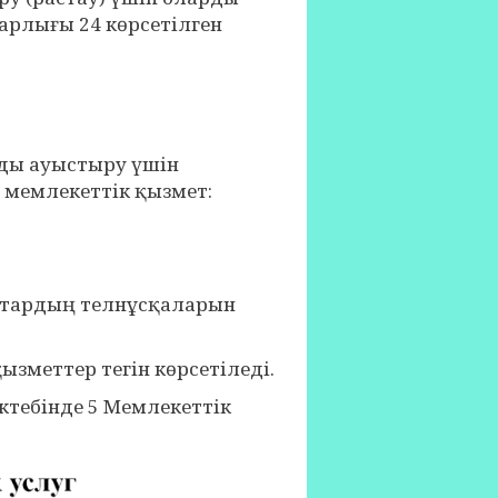
арлығы 24 көрсетілген
ды ауыстыру үшін
 мемлекеттік қызмет:
аттардың телнұсқаларын
меттер тегін көрсетіледі.
ебінде 5 Мемлекеттік