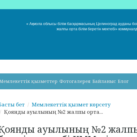
« Ақмола облысы білім басқармасының Целиноград ауданы б
жалпы орта білім беретін мектебі» коммунал
Мемлекеттік қызметтер
Фотогалерея
Байланыс
Блог
Басты бет
Мемлекеттік қызмет көрсету
Қоянды ауылының №2 жалпы орта...
Қоянды ауылының №2 жалпы 