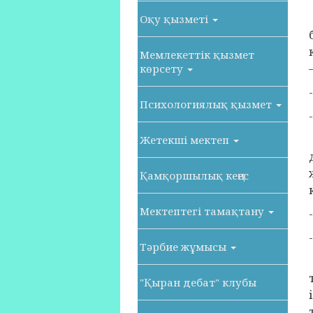
Оқу қызметі
Мемлекеттік қызмет
көрсету
Психологиялық қызмет
Жетекші мектеп
Қамқоршылық кеңес
Мектептегі тамақтану
Тәрбие жұмысы
"Қыран дебат" клубы