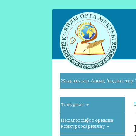
Жаңалықтар
Ашық бюджеттер
Төлқұжат
Педагогтің бос орнына
конкурс жариялау