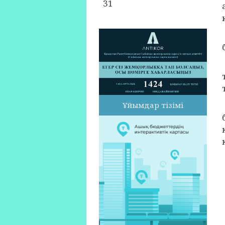
31
Ұйымдар тізімі