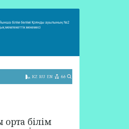
ойынша білім бөлімі Қоянды ауылының №2
дық мемлекеттік мекемесі
KZ
RU
EN
орта білім