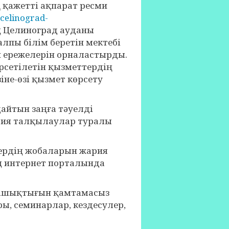
қажетті ақпарат ресми
celinograd-
 Целиноград ауданы
пы білім беретін мектебі
н ережелерін орналастырды.
рсетілетін қызметтердің
не-өзі қызмет көрсету
дайтын заңға тәуелді
рия талқылаулар туралы
ердің жобаларын жария
ң интернет порталында
 ашықтығын қамтамасыз
ры, семинарлар, кездесулер,