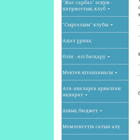
"Жас сарбаз" әскри -
патриоттық клуб
"Сырғалым" клубы
Адал ұрпақ
Өзін - өзі басқару
Мектеп кітапханасы
Ата-аналарға арналған
ақпарат
Ашық бюджет
Мемлекеттік сатып алу