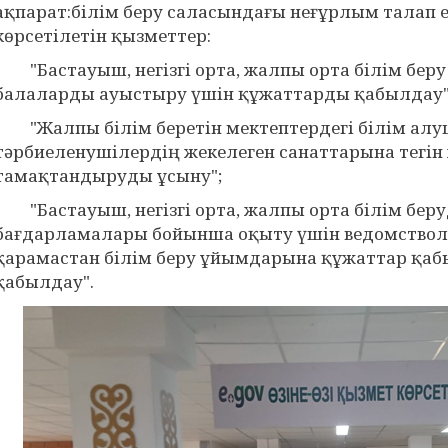
ақпарат:білім беру саласындағы неғұрлым талап е
көрсетілетін қызметтер:
"Бастауыш, негізгі орта, жалпы орта білім бер
балаларды ауыстыру үшін құжаттарды қабылдау"
"Жалпы білім беретін мектептердегі білім ал
тәрбиеленушілердің жекелеген санаттарына тегін
тамақтандыруды ұсыну";
"Бастауыш, негізгі орта, жалпы орта білім беру
бағдарламалары бойынша оқыту үшін ведомство
қарамастан білім беру ұйымдарына құжаттар қаб
қабылдау".