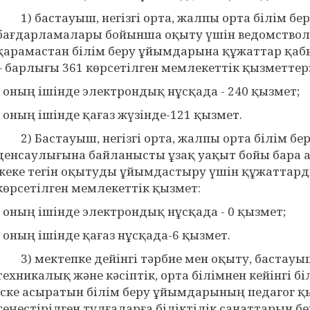
1) бастауыш, негізгі орта, жалпы орта білім бер
бағдарламалары бойынша оқыту үшін ведомство
қарамастан білім беру ұйымдарына құжаттар қаб
– барлығы 361 көрсетілген мемлекеттік қызметтер
- оның ішінде электрондық нұсқада - 240 қызмет;
- оның ішінде қағаз жүзінде-121 қызмет.
2) Бастауыш, негізгі орта, жалпы орта білім б
денсаулығына байланысты ұзақ уақыт бойы бара
жеке тегін оқытуды ұйымдастыру үшін құжаттард
көрсетілген мемлекеттік қызмет:
- оның ішінде электрондық нұсқада - 0 қызмет;
- оның ішінде қағаз нұсқада-6 қызмет.
3) мектепке дейінгі тәрбие мен оқыту, бастауыш, 
техникалық және кәсіптік, орта білімнен кейінгі 
іске асыратын білім беру ұйымдарының педагог қ
теңестірілген тұлғаларға біліктілік санаттарын б