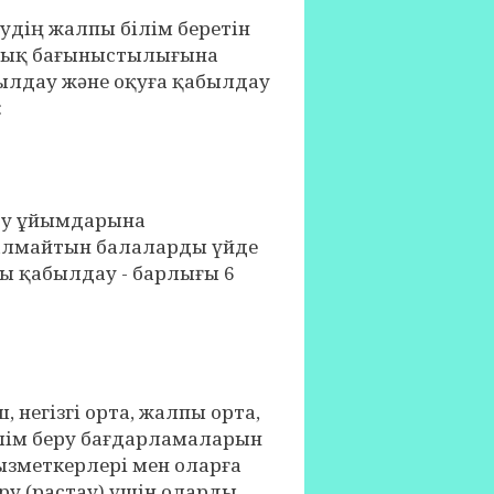
удің жалпы білім беретін
лық бағыныстылығына
ылдау және оқуға қабылдау
:
еру ұйымдарына
 алмайтын балаларды үйде
ы қабылдау - барлығы 6
негізгі орта, жалпы орта,
білім беру бағдарламаларын
ызметкерлері мен оларға
еру (растау) үшін оларды