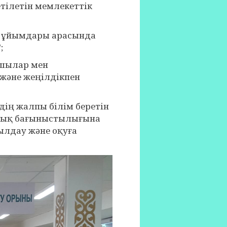
тілетін мемлекеттік
у ұйымдары арасында
;
ушылар мен
 және жеңілдікпен
дің жалпы білім беретін
лық бағыныстылығына
ылдау және оқуға